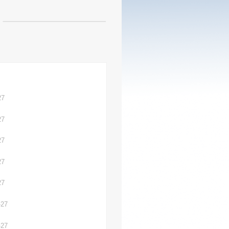
27
27
27
27
27
-27
-27