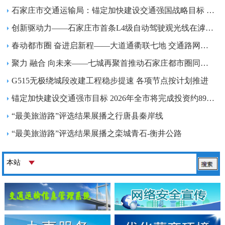
石家庄市交通运输局：锚定加快建设交通强国战略目标 加快完善现代化综合交通运输...
创新驱动力——石家庄市首条L4级自动驾驶观光线在滹沱河艺术生态岛开通
春动都市圈 奋进启新程——大道通衢联七地 交通路网织密一体化发展骨架
聚力 融合 向未来——七城再聚首推动石家庄都市圈同城化高质量发展
G515无极绕城段改建工程稳步提速 各项节点按计划推进
锚定加快建设交通强市目标 2026年全市将完成投资约89.5亿元
“最美旅游路”评选结果展播之行唐县秦岸线
“最美旅游路”评选结果展播之栾城青石-衡井公路