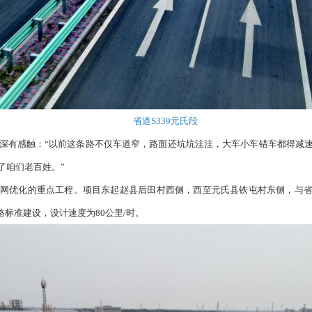
省道S339元氏段
深有感触：“以前这条路不仅车道窄，路面还坑坑洼洼，大车小车错车都得减
了咱们老百姓。”
网优化的重点工程。项目东起赵县后田村西侧，西至元氏县铁屯村东侧，与省道S
路标准建设，设计速度为80公里/时。